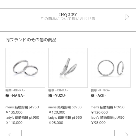
結婚指輪
INQUIRY
輪華 結婚指輪
この商品について問い合わせる
性別
レディース
同ブランドのその他の商品
メンズ
輪華 -RINKA-
輪華 -RINKA-
輪華 -RINKA-
輪
華 -HANA-
柚 -YUZU-
葵 -AOI-
椿
men's 結婚指輪 pt950
men's 結婚指輪 pt950
men's 結婚指輪 Pt950
m
￥135,000
￥120,000
￥120,000
￥
lady's 結婚指輪 pt950
lady's 結婚指輪 pt950
lady's 結婚指輪 pt950
l
￥110,000
￥98,000
￥98,000
￥