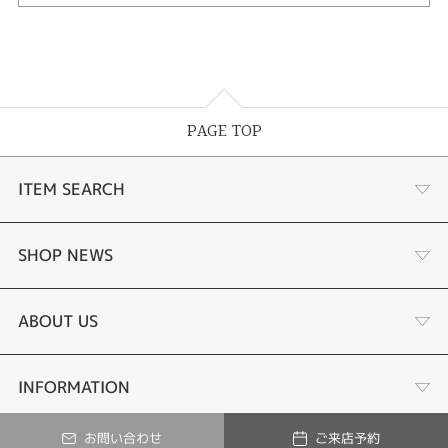
PAGE TOP
ITEM SEARCH
婚約指輪
SHOP NEWS
結婚指輪
ジュエリーリフォーム
ABOUT US
あこや真珠ネックレス
オーダーメイド
店舗情報
INFORMATION
お問い合わせ
ご来店予約
黒蝶真珠ネックレス
修理
© Tesoro-K All Rights Reserved.