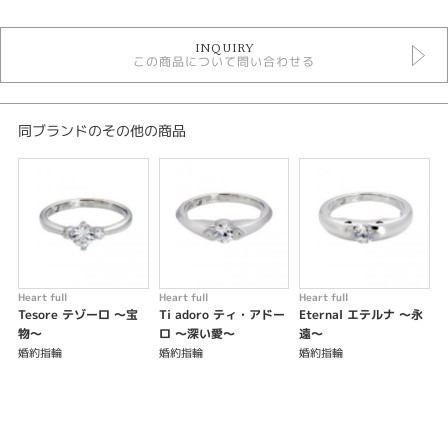
結婚指輪
INQUIRY
ハートフル 結婚指輪
この商品について問い合わせる
性別
レディース
同ブランドのその他の商品
メンズ
紹介文
※価格は税込みになります。
Heart full
Heart full
Heart full
H
Tesore テゾーロ ～宝
Ti adoro ティ・アドー
Eternal エテルナ ～永
I
物～
ロ ～深い愛～
遠～
婚約指輪
婚約指輪
婚約指輪
m
￥
l
￥