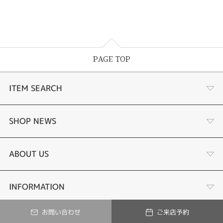
PAGE TOP
ITEM SEARCH
婚約指輪
SHOP NEWS
結婚指輪
ジュエリーリフォーム
ABOUT US
あこや真珠ネックレス
オーダーメイド
店舗情報
INFORMATION
お問い合わせ
ご来店予約
黒蝶真珠ネックレス
修理
© Tesoro-K All Rights Reserved.
会社概要
ご来店予約