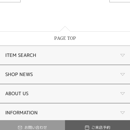
PAGE TOP
ITEM SEARCH
婚約指輪
SHOP NEWS
結婚指輪
ジュエリーリフォーム
ABOUT US
あこや真珠ネックレス
オーダーメイド
店舗情報
INFORMATION
お問い合わせ
ご来店予約
黒蝶真珠ネックレス
修理
© Tesoro-K All Rights Reserved.