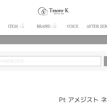
ITEM
BRAND
VOICE
AFTER SE
Pt アメジスト 