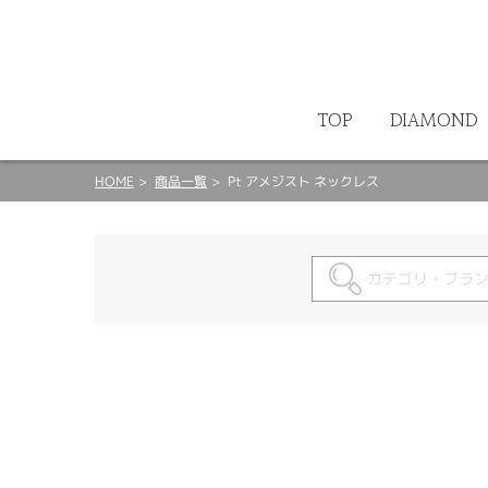
ート
TOP
DIAMOND
HOME
商品一覧
Pt アメジスト ネックレス