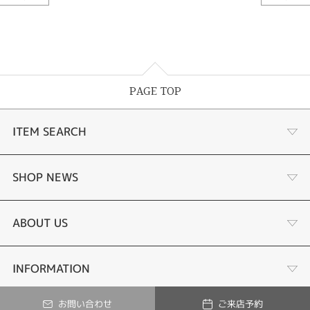
PAGE TOP
ITEM SEARCH
婚約指輪
SHOP NEWS
結婚指輪
ジュエリーリフォーム
ABOUT US
あこや真珠ネックレス
オーダーメイド
店舗情報
INFORMATION
お問い合わせ
ご来店予約
黒蝶真珠ネックレス
修理
© Tesoro-K All Rights Reserved.