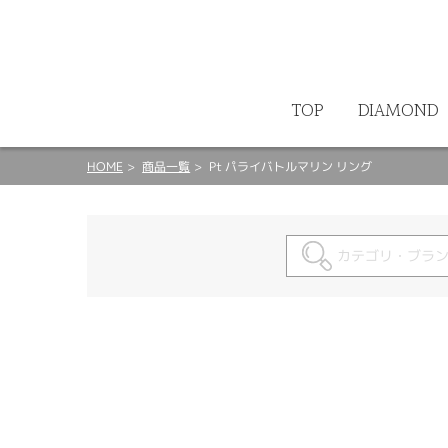
ート
TOP
DIAMOND
HOME
商品一覧
Pt パライバトルマリン リング