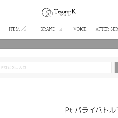
ITEM
BRAND
VOICE
AFTER SE
Pt パライバト