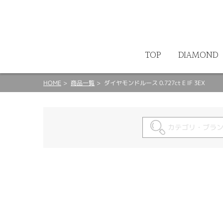
ート
TOP
DIAMOND
HOME
商品一覧
ダイヤモンドルース 0.727ct E IF 3EX