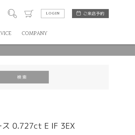
LOGIN
ご来店予約
RVICE
COMPANY
.727ct E IF 3EX